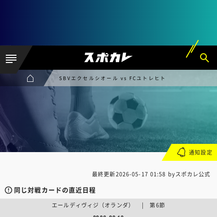
SBVエクセルシオール vs FCユトレヒト
通知設定
最終更新
2026-05-17 01:58
byスポカレ公式
同じ対戦カードの直近日程
エールディヴィジ（オランダ） | 第6節