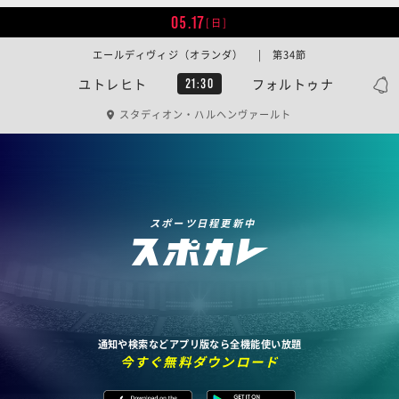
05.17
[日]
エールディヴィジ（オランダ） | 第34節
ユトレヒト
フォルトゥナ
21:30
スタディオン・ハルヘンヴァールト
スポーツ日程更新中
通知や検索などアプリ版なら全機能使い放題
今すぐ無料ダウンロード