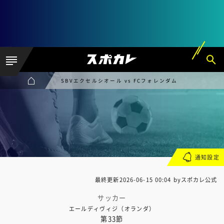
SBVエクセルシオール vs FCフォレンダム
通知設定
最終更新
2026-06-15 00:04
byスポカレ公式
サッカー
エールディヴィジ（オランダ）
第33節