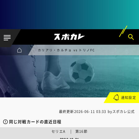
カリアリ・カルチョ vs トリノFC
通知設定
最終更新
2026-06-11 03:33
byスポカレ公式
同じ対戦カードの直近日程
セリエA | 第16節