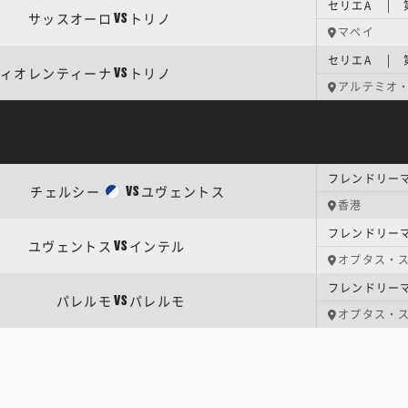
セリエA | 
サッスオーロ
トリノ
VS
マペイ
セリエA | 
ィオレンティーナ
トリノ
VS
アルテミオ
チェルシー
ユヴェントス
VS
香港
フレンドリー
ユヴェントス
インテル
VS
オプタス・
フレンドリー
パレルモ
パレルモ
VS
オプタス・