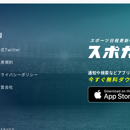
U
スポーツ日程更新
式Twitter
利用規約
通知や検索などアプ
プライバシーポリシー
今すぐ無料ダ
運営会社
SERVED.