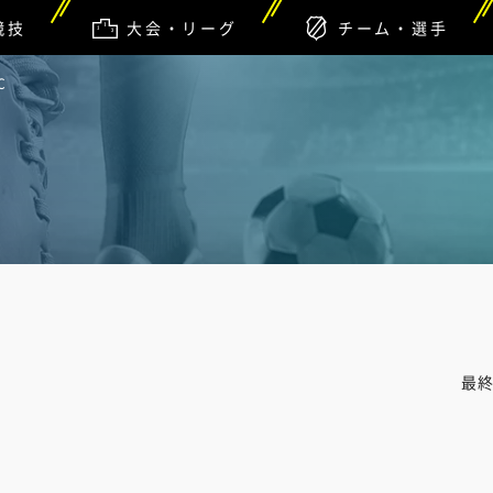
競技
大会・リーグ
チーム・選手
C
最