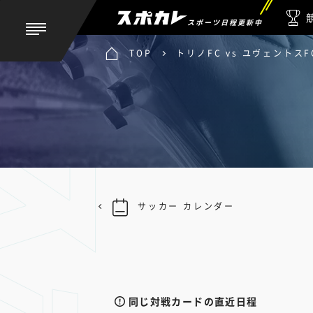
スポーツ日程更新中
TOP
トリノFC vs ユヴェントスF
サッカー カレンダー
同じ対戦カードの直近日程