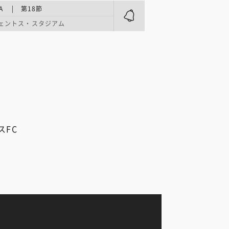
A | 第18節
ェントス・スタジアム
スFC