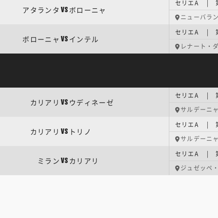
セリエA | 
アタランタ
ボローニャ
VS
ニューバラ
セリエA | 
ボローニャ
インテル
VS
レナート・
セリエA | 
カリアリ
ウディネーゼ
VS
サルデーニ
セリエA | 
カリアリ
トリノ
VS
サルデーニ
セリエA | 
ミラン
カリアリ
VS
ジュゼッペ