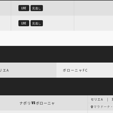
LIVE
見逃し
LIVE
見逃し
リエA
ボローニャFC
セリエA | 
ナポリ
ボローニャ
VS
マラドーナ