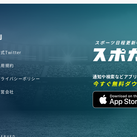
U
スポーツ日程更新
式Twitter
利用規約
通知や検索などアプ
プライバシーポリシー
今すぐ無料ダ
運営会社
SERVED.