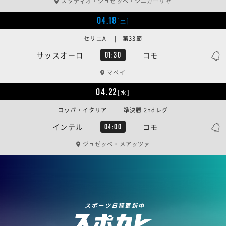
スタディオ・ジュゼッペ・シニガーリャ
04.18
[土]
セリエA | 第33節
サッスオーロ
コモ
01:30
マペイ
04.22
[水]
コッパ・イタリア | 準決勝 2ndレグ
インテル
コモ
04:00
ジュゼッペ・メアッツァ
スポーツ日程更新中