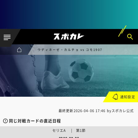
ウディネーゼ・カルチョ vs コモ1907
通知設定
最終更新
2026-04-06 17:46
byスポカレ公式
同じ対戦カードの直近日程
セリエA | 第1節