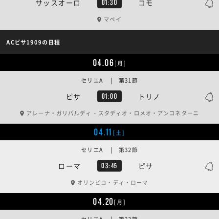
サッスオーロ
コモ
01:30
マペイ
ACピサ1909の日程
04.06
[月]
セリエA | 第31節
ピサ
トリノ
01:00
アレーナ・ガリバルディ - スタディオ・ロメオ・アンコネターニ
04.11
[土]
セリエA | 第32節
ローマ
ピサ
03:45
オリンピコ・ディ・ローマ
04.20
[月]