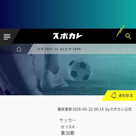
コモ1907 vs ACピサ1909
通知設定
最終更新
2026-03-22 00:14
byスポカレ公式
サッカー
セリエA
第30節