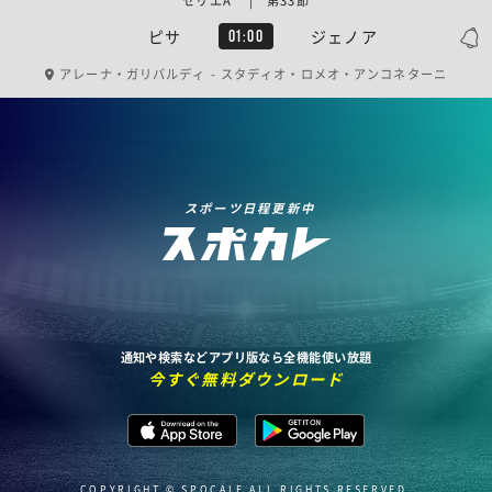
セリエA | 第33節
ピサ
ジェノア
01:00
アレーナ・ガリバルディ - スタディオ・ロメオ・アンコネターニ
スポーツ日程更新中
通知や検索などアプリ版なら全機能使い放題
今すぐ無料ダウンロード
COPYRIGHT © SPOCALE ALL RIGHTS RESERVED.