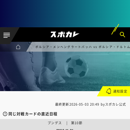
ボルシア・メンヘングラートバッハ vs ボルシア・ドルト
通知設定
最終更新
2026-05-03 20:49
byスポカレ公式
同じ対戦カードの直近日程
ブンデス | 第10節