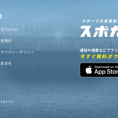
U
スポーツ日程更新
式Twitter
利用規約
通知や検索などアプ
プライバシーポリシー
今すぐ無料ダ
運営会社
SERVED.