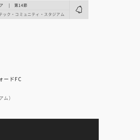
ア | 第14節
テック・コミュニティ・スタジアム
ォードFC
アム）