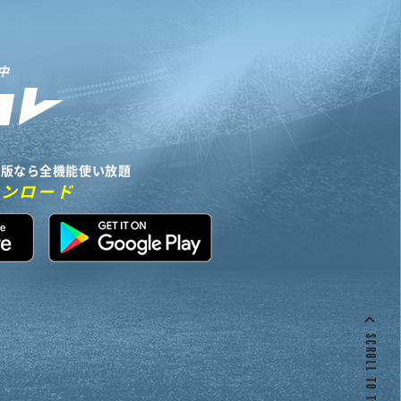
中
リ版なら全機能使い放題
ウンロード
SCROLL TO TOP