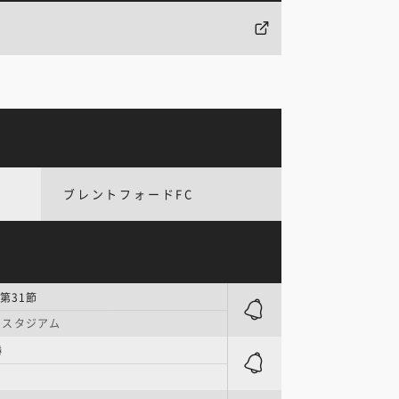
ブレントフォードFC
第31節
・スタジアム
勝
ー