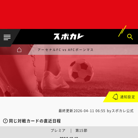
アーセナルFC vs AFCボーンマス
通知設定
最終更新
2026-04-11 06:55
byスポカレ公式
同じ対戦カードの直近日程
プレミア | 第15節