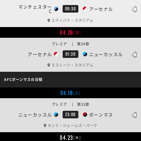
マンチェスター
アーセナル
00:30
C
エティハド・スタジアム
04.26
[日]
プレミア | 第34節
アーセナル
ニューカッスル
01:30
エミレーツ・スタジアム
AFCボーンマスの日程
04.18
[土]
プレミア | 第33節
ニューカッスル
ボーンマス
23:00
セント・ジェームズ・パーク
04.23
[木]