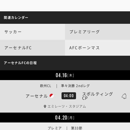
関連カレンダー
サッカー
プレミアリーグ
アーセナルFC
AFCボーンマス
アーセナルFCの日程
04.16
[木]
欧州CL | 準々決勝 2ndレグ
スポルティング
アーセナル
04:00
CP
エミレーツ・スタジアム
04.20
[月]
プレミア | 第33節