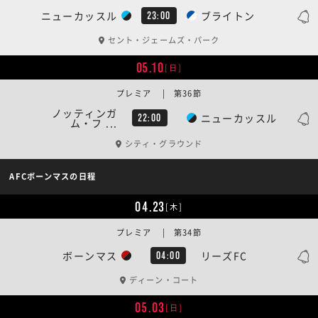
ニューカッスル
ブライトン
23:00
セント・ジェームズ・パーク
05.10
[日]
プレミア | 第36節
ノッティンガ
ニューカッスル
22:00
ム・フ ...
シティ・グラウンド
AFCボーンマスの日程
04.23
[木]
プレミア | 第34節
ボーンマス
リーズFC
04:00
ディーン・コート
05.03
[日]