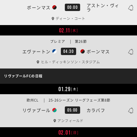
アストン・ヴィ
ボーンマス
00:00
ラ
ディーン・コート
02.11
[水]
プレミア | 第26節
エヴァートン
ボーンマス
04:30
ヒル・ディッキンソン・スタジアム
リヴァプールFCの日程
01.29
[木]
欧州CL | 25-26シーズン リーグフェーズ第8節
リヴァプール
カラバフ
05:00
アンフィールド
02.01
[日]