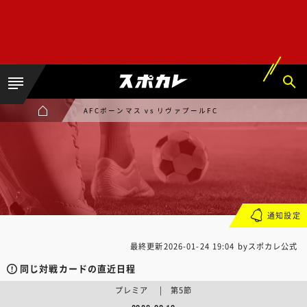
AFCボーンマス vs リヴァプールFC
通知設定
最終更新
2026-01-24 19:04
byスポカレ公式
同じ対戦カードの直近日程
プレミア | 第5節