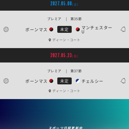
2027.05.08
[土]
プレミア | 第35節
マンチェスター
ボーンマス
未定
U
ディーン・コート
2027.05.23
[日]
プレミア | 第37節
ボーンマス
チェルシー
未定
ディーン・コート
スポーツ日程更新中