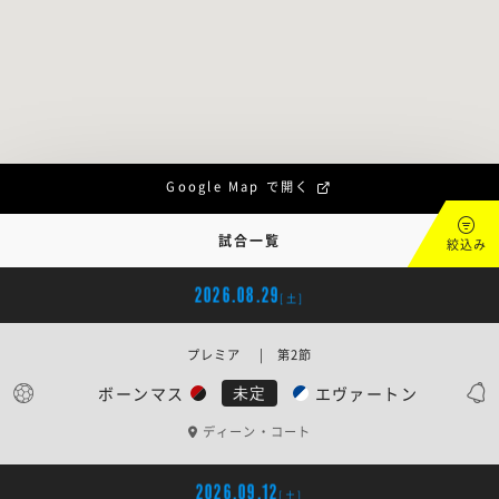
Google Map で開く
試合一覧
絞込み
2026.08.29
[土]
プレミア | 第2節
ボーンマス
エヴァートン
未定
ディーン・コート
2026.09.12
[土]