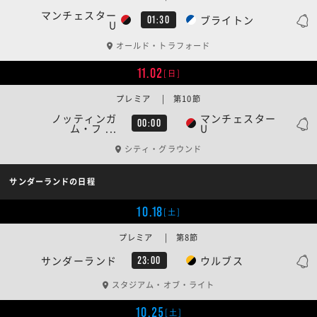
マンチェスター
ブライトン
01:30
U
オールド・トラフォード
11.02
[日]
プレミア | 第10節
ノッティンガ
マンチェスター
00:00
ム・フ ...
U
シティ・グラウンド
サンダーランドの日程
10.18
[土]
プレミア | 第8節
サンダーランド
ウルブス
23:00
スタジアム・オブ・ライト
10.25
[土]