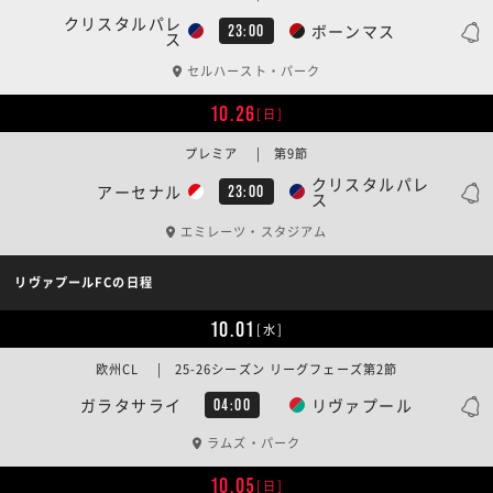
クリスタルパレ
ボーンマス
23:00
ス
セルハースト・パーク
10.26
[日]
プレミア | 第9節
クリスタルパレ
アーセナル
23:00
ス
エミレーツ・スタジアム
リヴァプールFCの日程
10.01
[水]
欧州CL | 25-26シーズン リーグフェーズ第2節
ガラタサライ
リヴァプール
04:00
ラムズ・パーク
10.05
[日]