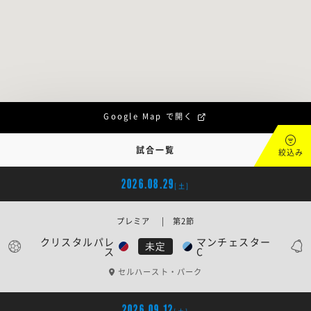
Google Map で開く
試合一覧
絞込み
2026.08.29
[土]
プレミア | 第2節
クリスタルパレ
マンチェスター
未定
ス
C
セルハースト・パーク
2026.09.12