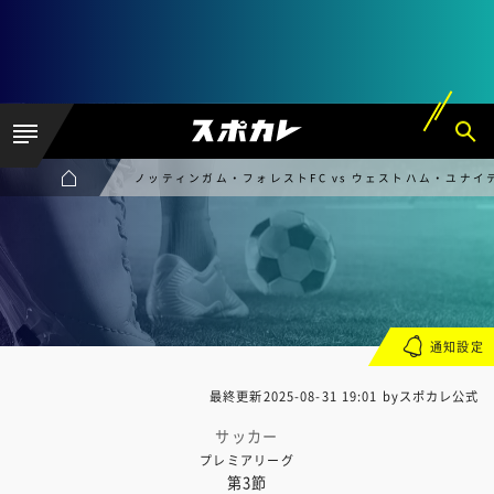
ノッティンガム・フォレストFC vs ウェストハム・ユナイ
通知設定
最終更新
2025-08-31 19:01
byスポカレ公式
サッカー
プレミアリーグ
第3節