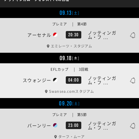
09.13
[土]
プレミア | 第4節
ノッティンガ
アーセナル
20:30
ム・フ ...
エミレーツ・スタジアム
09.18
[木]
EFLカップ | 3回戦
ノッティンガ
スウォンジー
04:00
ム・フ ...
Swansea.comスタジアム
09.20
[土]
プレミア | 第5節
ノッティンガ
バーンリー
23:00
ム・フ ...
ターフ・ムーア