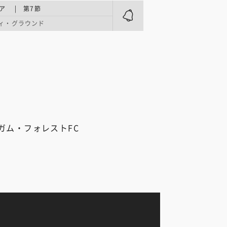
ア | 第7節
ィ・グラウンド
ガム・フォレストFC