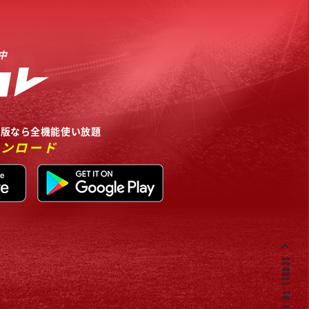
中
リ版なら全機能使い放題
ウンロード
SCROLL TO TOP