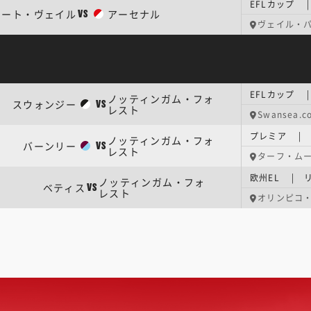
EFLカップ 
ポート・ヴェイル
アーセナル
VS
ヴェイル・
EFLカップ 
ノッティンガム・フォ
スウォンジー
VS
レスト
Swansea
プレミア | 
ノッティンガム・フォ
バーンリー
VS
レスト
ターフ・ム
欧州EL | 
ノッティンガム・フォ
ベティス
VS
レスト
オリンピコ