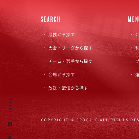
SEARCH
MEN
競技から探す
公
大会・リーグから探す
チーム・選手から探す
会場から探す
放送・配信から探す
SHARE
COPYRIGHT © SPOCALE ALL RIGHTS RE