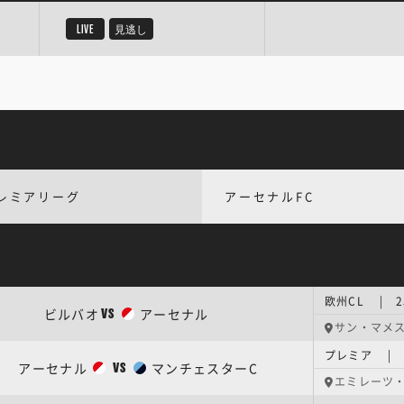
LIVE
見逃し
レミアリーグ
アーセナルFC
欧州CL | 
ビルバオ
アーセナル
VS
サン・マメ
プレミア | 
アーセナル
マンチェスターC
VS
エミレーツ