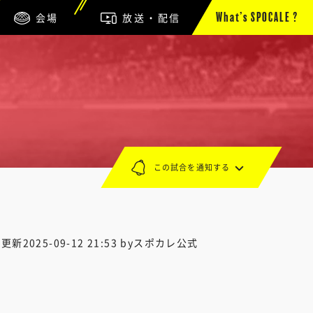
会場
放送・配信
What’s SPOCALE ?
この試合を通知する
終更新
2025-09-12 21:53
byスポカレ公式