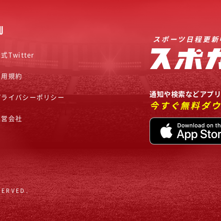
U
スポーツ日程更新
式Twitter
利用規約
通知や検索などアプ
プライバシーポリシー
今すぐ無料ダ
運営会社
SERVED.