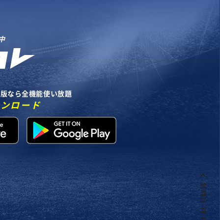
中
リ版なら全機能使い放題
ウンロード
SCROLL TO TOP