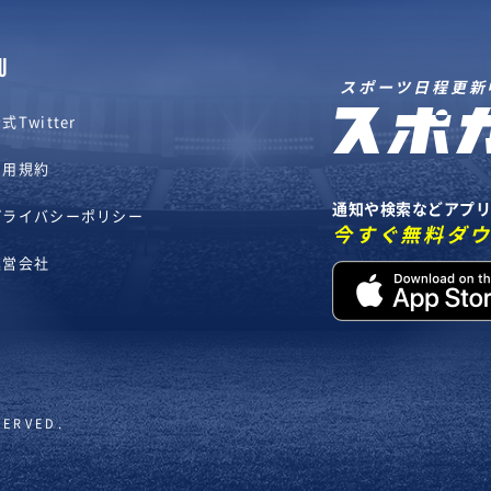
U
スポーツ日程更新
式Twitter
利用規約
通知や検索などアプ
プライバシーポリシー
今すぐ無料ダ
運営会社
SERVED.