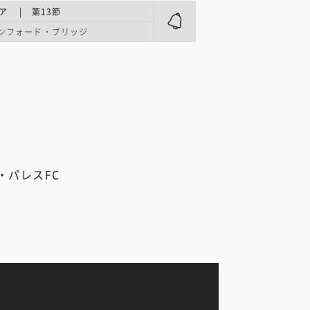
ア | 第13節
ンフォード・ブリッジ
・パレスFC