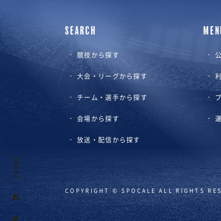
SEARCH
MEN
競技から探す
公
大会・リーグから探す
チーム・選手から探す
会場から探す
放送・配信から探す
SHARE
COPYRIGHT © SPOCALE ALL RIGHTS RE