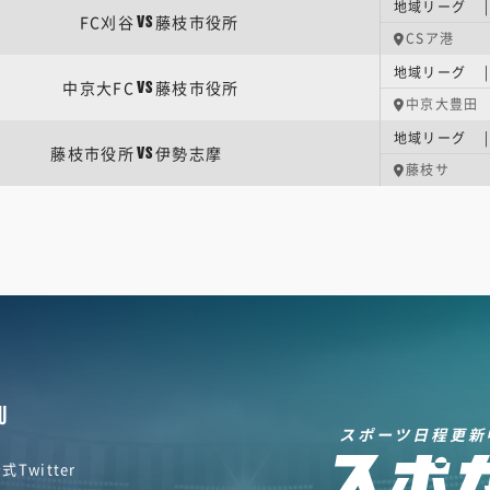
地域リーグ |
FC刈谷
藤枝市役所
VS
CSア港
地域リーグ |
中京大FC
藤枝市役所
VS
中京大豊田
地域リーグ |
藤枝市役所
伊勢志摩
VS
藤枝サ
U
スポーツ日程更新
式Twitter