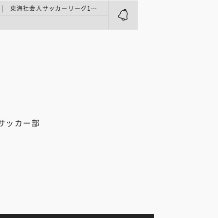
地域リーグ | 東海社会人サッカーリーグ1部 第14節
サッカー部