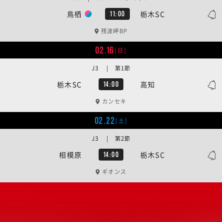
鳥栖
栃木SC
11:00
残波岬BP
02.16
[日]
J3 | 第1節
栃木SC
高知
14:00
カンセキ
02.22
[土]
J3 | 第2節
相模原
栃木SC
14:00
ギオンス