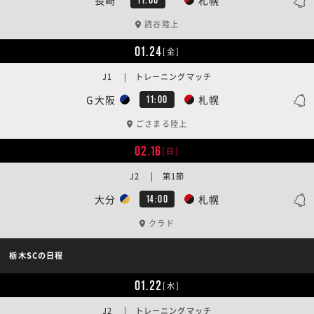
読谷陸上
01.24
[金]
J1 | トレーニングマッチ
G大阪
札幌
11:00
ごさまる陸上
02.16
[日]
J2 | 第1節
大分
札幌
14:00
クラド
栃木SCの日程
01.22
[水]
J2 | トレーニングマッチ