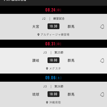
08.24
[日]
J2 | 練習試合
大宮
群馬
10:30
アルディージャ練習場
08.31
[日]
J3 | 第25節
讃岐
群馬
18:00
メグスタ
09.06
[土]
J3 | 第26節
琉球
群馬
18:00
沖縄県陸