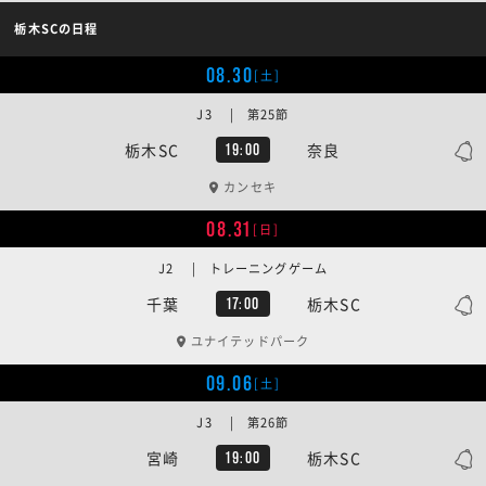
栃木SCの日程
08.30
[土]
J3 | 第25節
栃木SC
奈良
19:00
カンセキ
08.31
[日]
J2 | トレーニングゲーム
千葉
栃木SC
17:00
ユナイテッドパーク
09.06
[土]
J3 | 第26節
宮崎
栃木SC
19:00