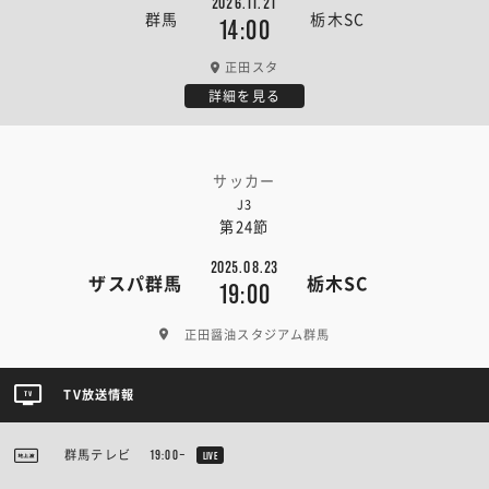
2026.11.21
群馬
栃木SC
14:00
正田スタ
詳細を見る
サッカー
J3
第24節
2025.08.23
ザスパ群馬
栃木SC
19:00
正田醤油スタジアム群馬
TV放送情報
群馬テレビ
19:00~
LIVE