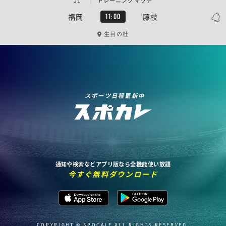
J1 | トレーニングマッチ
福岡
藤枝
11:00
生目の杜
スポーツ日程更新中
通知や検索などアプリ版なら全機能使い放題
今すぐ無料ダウンロード
COPYRIGHT © SPOCALE ALL RIGHTS RESERVED.