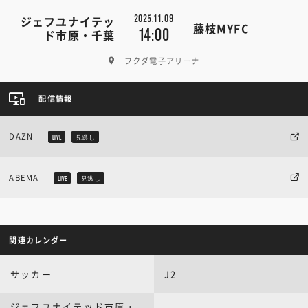
2025.11.09
ジェフユナイテッ
藤枝MYFC
14:00
ド市原・千葉
フクダ電子アリーナ
配信情報
DAZN
LIVE
見逃し
ABEMA
LIVE
見逃し
関連カレンダー
サッカー
J2
ジェフユナイテッド市原・