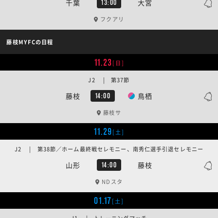
千葉
大宮
13:00
フクアリ
藤枝MYFCの日程
11.23
[日]
J2 | 第37節
藤枝
鳥栖
14:00
藤枝サ
11.29
[土]
J2 | 第38節／ホーム最終戦セレモニー、南秀仁選手引退セレモニー
山形
藤枝
14:00
NDスタ
01.17
[土]