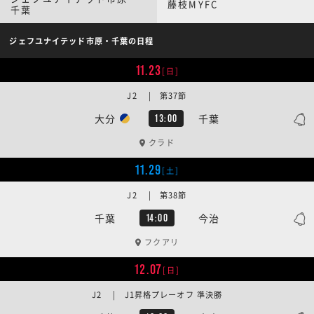
藤枝MYFC
千葉
ジェフユナイテッド市原・千葉の日程
11.23
[日]
J2 | 第37節
大分
千葉
13:00
クラド
11.29
[土]
J2 | 第38節
千葉
今治
14:00
フクアリ
12.07
[日]
J2 | J1昇格プレーオフ 準決勝