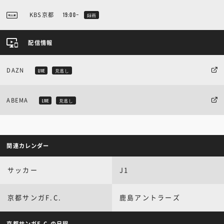
KBS京都
19:00~
録画
配信情報
DAZN
LIVE
見逃し
ABEMA
LIVE
見逃し
関連カレンダー
サッカー
J1
京都サンガF.C.
鹿島アントラーズ
京都サンガF.C.の日程