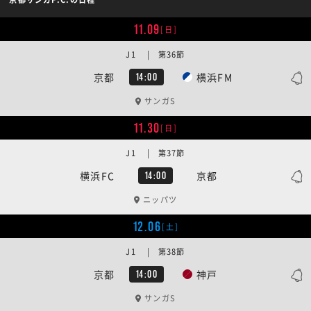
11.09
[日]
J1 | 第36節
京都
横浜FM
14:00
サンガS
11.30
[日]
J1 | 第37節
横浜FC
京都
14:00
ニッパツ
12.06
[土]
J1 | 第38節
京都
神戸
14:00
サンガS