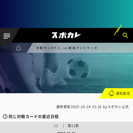
京都サンガF.C. vs 鹿島アントラーズ
通知設定
最終更新
2025-10-24 22:16
byスポカレ公式
同じ対戦カードの直近日程
J1 | 第11節