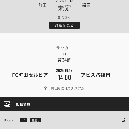
2026.10.17
町田
福岡
未定
Gスタ
詳細を見る
サッカー
J1
第34節
2025.10.18
FC町田ゼルビア
アビスパ福岡
14:00
町田GIONスタジアム
配信情報
DAZN
LIVE
見逃し