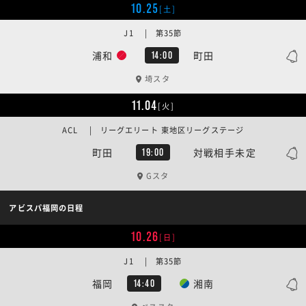
10.25
[土]
J1 | 第35節
浦和
町田
14:00
埼スタ
11.04
[火]
ACL | リーグエリート 東地区リーグステージ
町田
対戦相手未定
19:00
Gスタ
アビスパ福岡の日程
10.26
[日]
J1 | 第35節
福岡
湘南
14:40