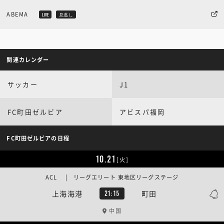
ABEMA
LIVE
見逃し
関連カレンダー
サッカー
J1
FC町田ゼルビア
アビスパ福岡
FC町田ゼルビアの日程
10.21
[火]
ACL | リーグエリート 東地区リーグステージ
上海海港
町田
21:15
中国