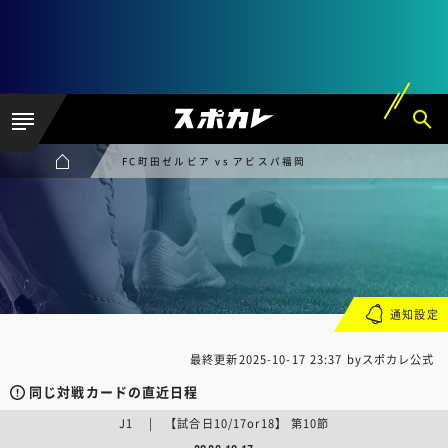
FC町田ゼルビア vs アビスパ福岡
通知設定
最終更新
2025-10-17 23:37
byスポカレ公式
同じ対戦カードの直近日程
J1 | 【試合日10/17or18】 第10節