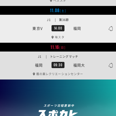
ベススタ
11.08
[土]
J1 | 第36節
東京V
福岡
14:00
味スタ
11.16
[日]
J1 | トレーニングマッチ
福岡
福岡大
09:30
雁の巣レクリエーションセンター
スポーツ日程更新中