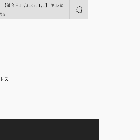
 【試合日10/31or11/1】 第13節
ガS
ルス