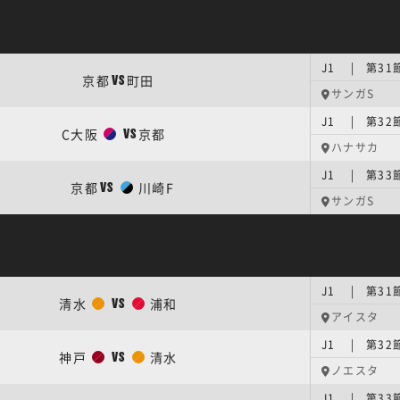
J1 | 第31
京都
町田
VS
サンガS
J1 | 第32
C大阪
京都
VS
ハナサカ
J1 | 第33
京都
川崎F
VS
サンガS
J1 | 第31
清水
浦和
VS
アイスタ
J1 | 第32
神戸
清水
VS
ノエスタ
J1 | 第33