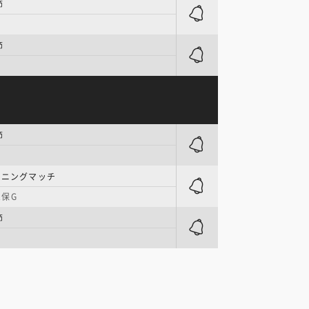
節
節
節
ーニングマッチ
保G
節