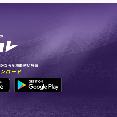
中
リ版なら全機能使い放題
ウンロード