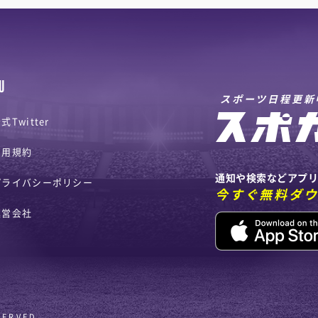
U
スポーツ日程更新
式Twitter
利用規約
通知や検索などアプ
プライバシーポリシー
今すぐ無料ダ
運営会社
SERVED.