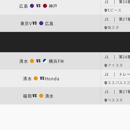
J1 | 第30
広島
神戸
VS
Eピース
J1 | 第27
東京V
広島
VS
味スタ
J1 | 第26
清水
横浜FM
VS
アイスタ
J1 | トレ
清水
Honda
VS
エスパルス三
J1 | 第27
福岡
清水
VS
ベススタ