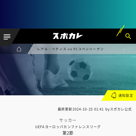
レアル・ベティス vs FCコペンハーゲン
通知設定
最終更新
2024-10-25 01:41
byスポカレ公式
サッカー
UEFAヨーロッパカンファレンスリーグ
第2節