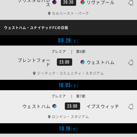
クリスタルパレ
リヴァプール
20:30
ス
セルハースト・パーク
ウェストハム・ユナイテッドFCの日程
09.28
[土]
プレミア | 第6節
ブレントフォー
ウェストハム
23:00
ド
ジーテック・コミュニティ・スタジアム
10.05
[土]
プレミア | 第7節
ウェストハム
イプスウィッチ
23:00
ロンドン・スタジアム
10.19
[土]