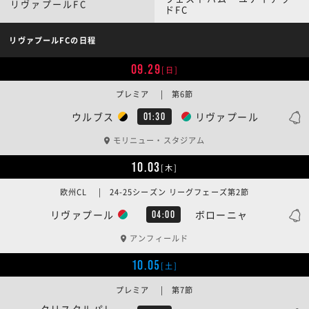
リヴァプールFC
ドFC
リヴァプールFCの日程
09.29
[日]
プレミア | 第6節
ウルブス
リヴァプール
01:30
モリニュー・スタジアム
10.03
[木]
欧州CL | 24-25シーズン リーグフェーズ第2節
リヴァプール
ボローニャ
04:00
アンフィールド
10.05
[土]
プレミア | 第7節