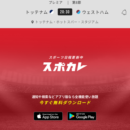
プレミア | 第8節
トッテナム
ウェストハム
20:30
トッテナム・ホットスパー・スタジアム
スポーツ日程更新中
通知や検索などアプリ版なら全機能使い放題
今すぐ無料ダウンロード