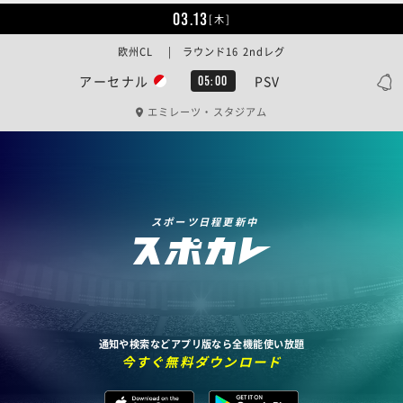
03.13
[木]
欧州CL | ラウンド16 2ndレグ
アーセナル
PSV
05:00
エミレーツ・スタジアム
スポーツ日程更新中
通知や検索などアプリ版なら全機能使い放題
今すぐ無料ダウンロード