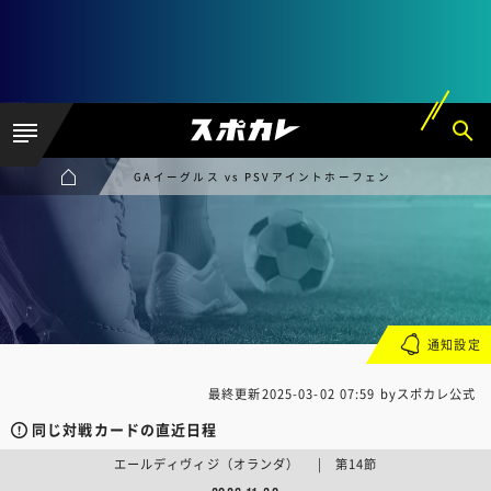
GAイーグルス vs PSVアイントホーフェン
通知設定
最終更新
2025-03-02 07:59
byスポカレ公式
同じ対戦カードの直近日程
エールディヴィジ（オランダ） | 第14節