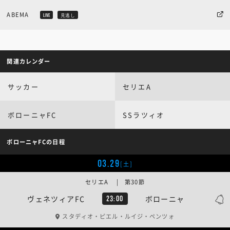
ABEMA
LIVE
見逃し
関連カレンダー
サッカー
セリエA
ボローニャFC
SSラツィオ
ボローニャFCの日程
03.29
[土]
セリエA | 第30節
ヴェネツィアFC
ボローニャ
23:00
スタディオ・ピエル・ルイジ・ペンツォ