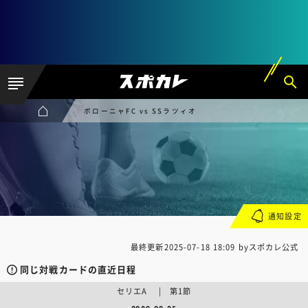
ボローニャFC vs SSラツィオ
通知設定
最終更新
2025-07-18 18:09
byスポカレ公式
同じ対戦カードの直近日程
セリエA | 第1節