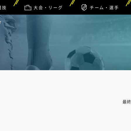
競技
大会・リーグ
チーム・選手
オ
最