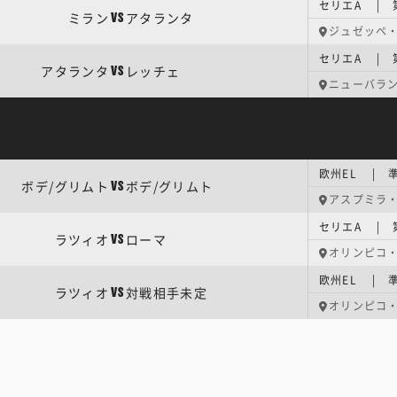
セリエA | 
ミラン
アタランタ
VS
ジュゼッペ
セリエA | 
アタランタ
レッチェ
VS
ニューバラ
欧州EL | 準
ボデ/グリムト
ボデ/グリムト
VS
アスプミラ
セリエA | 
ラツィオ
ローマ
VS
オリンピコ
欧州EL | 準
ラツィオ
対戦相手未定
VS
オリンピコ