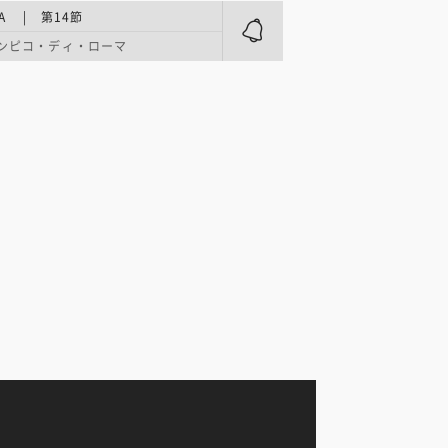
A | 第14節
ンピコ・ディ・ローマ
オ