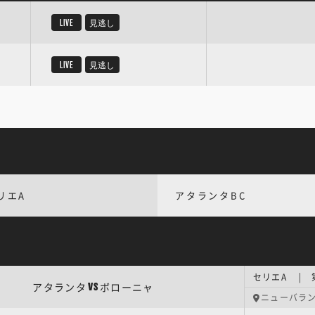
LIVE
見逃し
LIVE
見逃し
リエA
アタランタBC
セリエA | 
アタランタ
ボローニャ
VS
ニューバラ