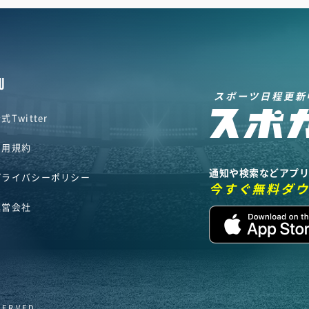
U
スポーツ日程更新
式Twitter
利用規約
通知や検索などアプ
プライバシーポリシー
今すぐ無料ダ
運営会社
SERVED.