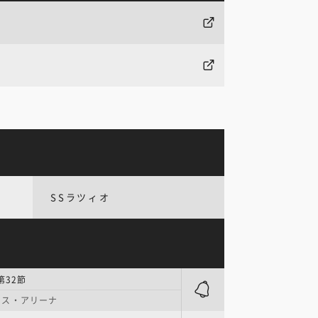
SSラツィオ
第32節
ンス・アリーナ