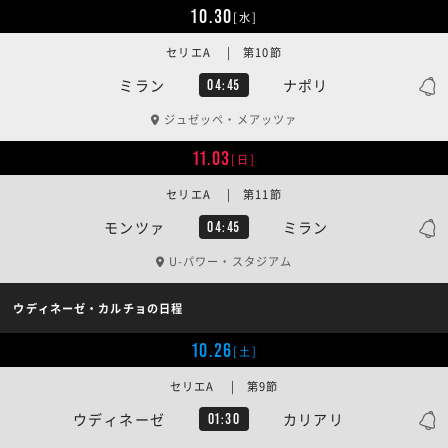
10.30
[水]
セリエA | 第10節
ミラン
ナポリ
04:45
ジュゼッペ・メアッツァ
11.03
[日]
セリエA | 第11節
モンツァ
ミラン
04:45
U-パワー・スタジアム
ウディネーゼ・カルチョの日程
10.26
[土]
セリエA | 第9節
ウディネーゼ
カリアリ
01:30