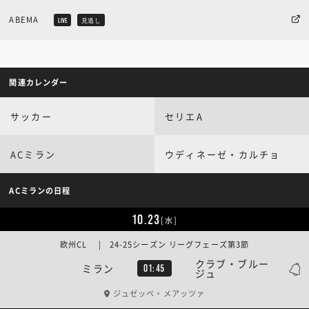
ABEMA
LIVE
見逃し
関連カレンダー
サッカー
セリエA
ACミラン
ウディネーゼ・カルチョ
ACミランの日程
10.23
[水]
欧州CL | 24-25シーズン リーグフェーズ第3節
クラブ・ブルー
ミラン
01:45
ジュ
ジュゼッペ・メアッツァ