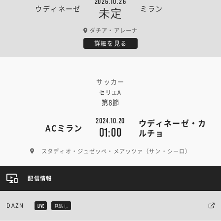
2026.10.26
ウディネーゼ
ミラン
未定
ダチア・アレーナ
詳細を見る
サッカー
セリエA
第8節
2024.10.20
ウディネーゼ・カ
ACミラン
01:00
ルチョ
スタディオ・ジュゼッペ・メアッツァ（サン・シーロ）
配信情報
DAZN
LIVE
見逃し