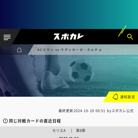
ACミラン vs ウディネーゼ・カルチョ
通知設定
最終更新
2024-10-20 00:51
byスポカレ公式
同じ対戦カードの直近日程
セリエA | 第8節