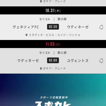
ダチア・アレーナ
10.31
[木]
セリエA | 第10節
ヴェネツィアFC
ウディネーゼ
02:30
スタディオ・ピエル・ルイジ・ペンツォ
11.03
[日]
セリエA | 第11節
ウディネーゼ
ユヴェントス
02:00
ダチア・アレーナ
スポーツ日程更新中