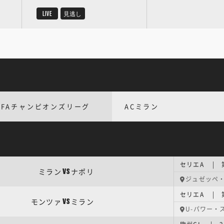
LIVE
見逃し
EFAチャンピオンズリーグ
ACミラン
セリエA | 
ミラン
ナポリ
VS
ジュゼッペ
セリエA | 
モンツァ
ミラン
VS
U-パワー・