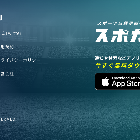
U
スポーツ日程更新
式Twitter
利用規約
通知や検索などアプ
プライバシーポリシー
今すぐ無料ダ
運営会社
SERVED.