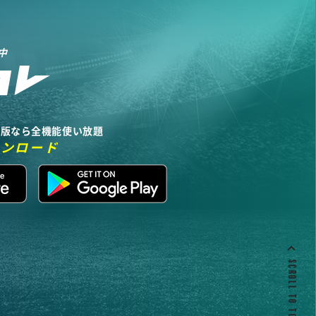
中
リ版なら全機能使い放題
ウンロード
SCROLL TO TOP