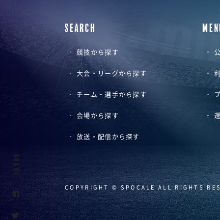
SEARCH
MEN
競技から探す
公
大会・リーグから探す
チーム・選手から探す
会場から探す
放送・配信から探す
SHARE
COPYRIGHT © SPOCALE ALL RIGHTS RE