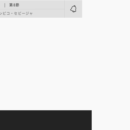
 | 第8節
ンピコ・セビージャ
ナ