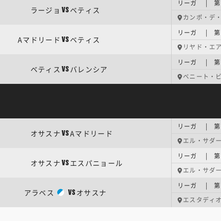
リーガ | 第
ラージョ
ベティス
VS
カンポ・デ
リーガ | 第
Aマドリード
ベティス
VS
リヤド・エ
リーガ | 第
ベティス
バレンシア
VS
ベニート・
リーガ | 第
オサスナ
Aマドリード
VS
エル・サダ
リーガ | 第
オサスナ
エスパニョール
VS
エル・サダ
リーガ | 第
アラベス
オサスナ
VS
エスタディ