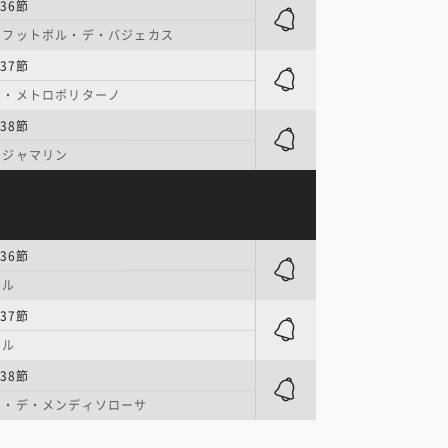
36節
・フットボル・デ・バジェカス
37節
ア・メトロポリターノ
38節
ビジャマリン
36節
ール
37節
ール
38節
オ・デ・メンディソローサ