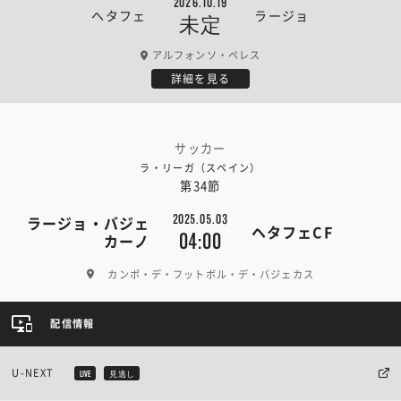
2026.10.19
ヘタフェ
ラージョ
未定
アルフォンソ・ペレス
詳細を見る
サッカー
ラ・リーガ（スペイン）
第34節
2025.05.03
ラージョ・バジェ
ヘタフェCF
04:00
カーノ
カンポ・デ・フットボル・デ・バジェカス
配信情報
U-NEXT
LIVE
見逃し