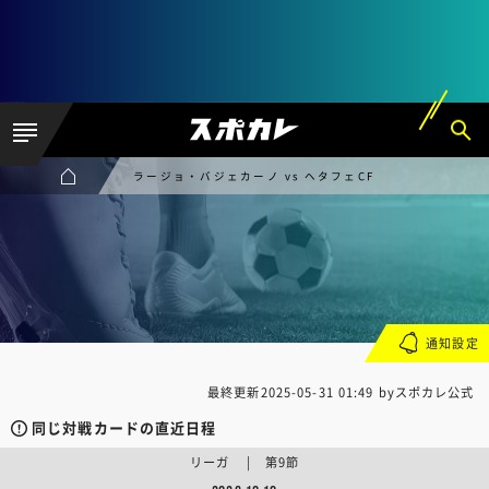
ラージョ・バジェカーノ vs ヘタフェCF
通知設定
最終更新
2025-05-31 01:49
byスポカレ公式
同じ対戦カードの直近日程
リーガ | 第9節