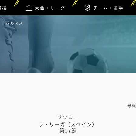
競技
大会・リーグ
チーム・選手
ス・パルマス
最
サッカー
ラ・リーガ（スペイン）
第17節