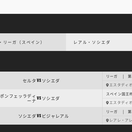
・リーガ（スペイン）
レアル・ソシエダ
リーガ | 第
セルタ
ソシエダ
VS
エスタディ
スペイン国王杯
Dポンフェッラディ
ソシエダ
VS
ーナ
エスタディ
リーガ | 第
ソシエダ
ビジャレアル
VS
レアレ・ア