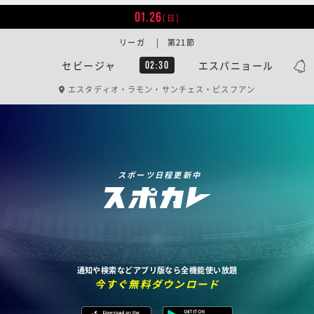
01.26
[日]
リーガ | 第21節
セビージャ
エスパニョール
02:30
エスタディオ・ラモン・サンチェス・ピスフアン
スポーツ日程更新中
通知や検索などアプリ版なら全機能使い放題
今すぐ無料ダウンロード