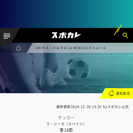
UDラス・パルマス vs RCDエスパニョール
通知設定
最終更新
2024-12-30 13:20
byスポカレ公式
サッカー
ラ・リーガ（スペイン）
第18節