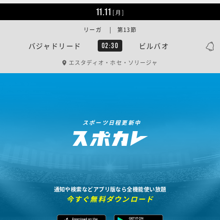
11.11
[月]
リーガ | 第13節
バジャドリード
ビルバオ
02:30
エスタディオ・ホセ・ソリージャ
スポーツ日程更新中
通知や検索などアプリ版なら全機能使い放題
今すぐ無料ダウンロード