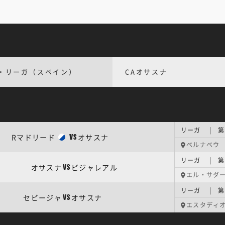
・リーガ（スペイン）
CAオサスナ
リーガ | 第
Rマドリード
オサスナ
VS
ベルナベウ
リーガ | 第
オサスナ
ビジャレアル
VS
エル・サダ
リーガ | 第
セビージャ
オサスナ
VS
エスタディ