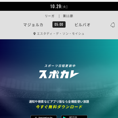
10.29
[火]
リーガ | 第11節
マジョルカ
ビルバオ
05:00
エスタディ・デ・ソン・モイシュ
スポーツ日程更新中
通知や検索などアプリ版なら全機能使い放題
今すぐ無料ダウンロード