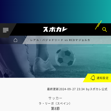
レアル・バジャドリード vs RCDマジョルカ
通知設定
最終更新
2024-09-27 23:34
byスポカレ公式
サッカー
ラ・リーガ（スペイン）
第8節