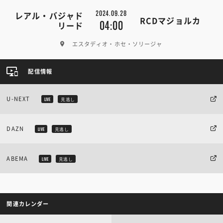
2024.09.28
レアル・バジャド
RCDマジョルカ
04:00
リード
エスタディオ・ホセ・ソリージャ
配信情報
U-NEXT
LIVE
見逃し
DAZN
LIVE
見逃し
ABEMA
LIVE
見逃し
関連カレンダー