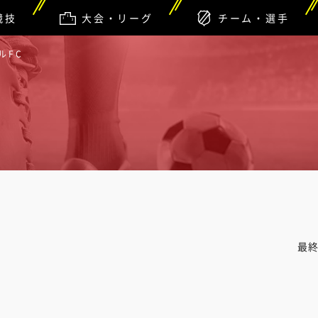
競技
大会・リーグ
チーム・選手
ルFC
最