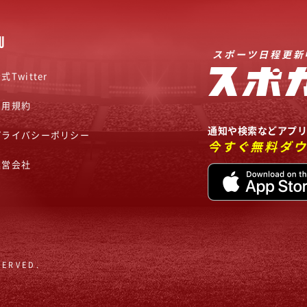
U
スポーツ日程更新
式Twitter
利用規約
通知や検索などアプ
プライバシーポリシー
今すぐ無料ダ
運営会社
SERVED.