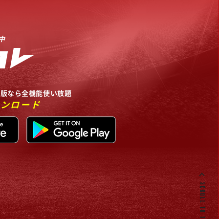
中
リ版なら全機能使い放題
ウンロード
SCROLL TO TOP