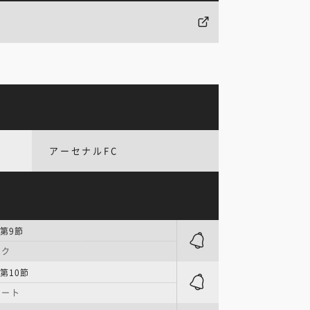
アーセナルFC
第9節
ーク
第10節
コート