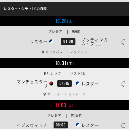
レスター・シティFCの日程
10.26
[土]
プレミア | 第9節
ノッティンガ
レスター
04:00
ム・フ ...
キングパワー・スタジアム
10.31
[木]
EFLカップ | ベスト16
マンチェスター
レスター
04:45
U
オールド・トラフォード
11.03
[日]
プレミア | 第10節
イプスウィッチ
レスター
00:00