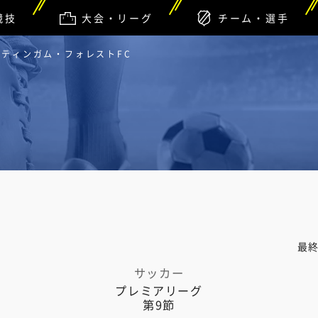
競技
大会・リーグ
チーム・選手
ノッティンガム・フォレストFC
最
サッカー
プレミアリーグ
第9節