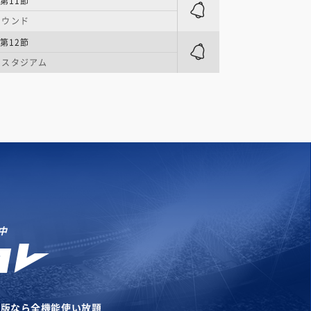
第11節
ラウンド
第12節
・スタジアム
中
リ版なら全機能使い放題