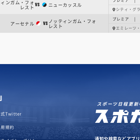
プレミア | 
ティンガム・フォ
ニューカッスル
VS
レスト
シティ・グ
プレミア | 
ノッティンガム・フォ
アーセナル
VS
レスト
エミレーツ
U
スポーツ日程更新
式Twitter
利用規約
通知や検索などアプ