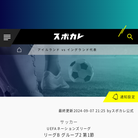
アイルランド vs イングランド代表
通知設定
最終更新
2024-09-07 21:25
byスポカレ公式
サッカー
UEFAネーションズリーグ
リーグB グループ2 第1節