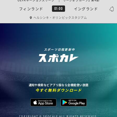
UEFAネーションズリーグ | リーグB グループ2 第4節
フィンランド
イングランド
01:00
ヘルシンキ・オリンピックスタジアム
スポーツ日程更新中
通知や検索などアプリ版なら全機能使い放題
今すぐ無料ダウンロード
COPYRIGHT © SPOCALE ALL RIGHTS RESERVED.