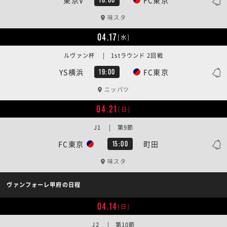
味スタ
04.17
[水]
ルヴァン杯 | 1stラウンド 2回戦
YS横浜
FC東京
19:00
ニッパツ
04.21
[日]
J1 | 第9節
FC東京
町田
15:00
味スタ
ヴァンフォーレ甲府の日程
04.14
[日]
J2 | 第10節