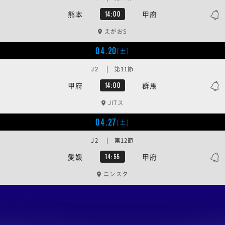
熊本
甲府
14:00
えがおS
04.20
[土]
J2 | 第11節
甲府
群馬
14:00
JITス
04.27
[土]
J2 | 第12節
愛媛
甲府
14:55
ニンスタ