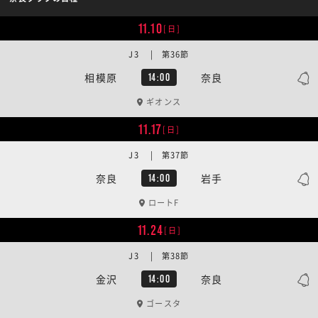
11.10
[日]
J3 | 第36節
相模原
奈良
14:00
ギオンス
11.17
[日]
J3 | 第37節
奈良
岩手
14:00
ロートF
11.24
[日]
J3 | 第38節
金沢
奈良
14:00
ゴースタ