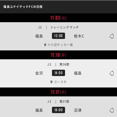
福島ユナイテッドFCの日程
11.03
[日]
J3 | トレーニングマッチ
福島
栃木C
12:00
十六沼サッカー場
11.10
[日]
J3 | 第36節
金沢
福島
14:00
ゴースタ
11.17
[日]
J3 | 第37節
福島
沼津
14:00