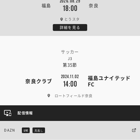
2026.08.29
福島
奈良
18:00
とうスタ
詳細を見る
サッカー
J3
第35節
2024.11.02
福島ユナイテッド
奈良クラブ
14:00
FC
ロートフィールド奈良
配信情報
DAZN
LIVE
見逃し