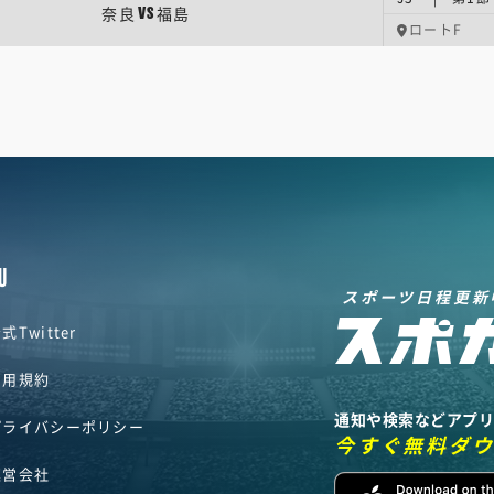
奈良
福島
VS
ロートF
U
スポーツ日程更新
式Twitter
利用規約
通知や検索などアプ
プライバシーポリシー
今すぐ無料ダ
運営会社