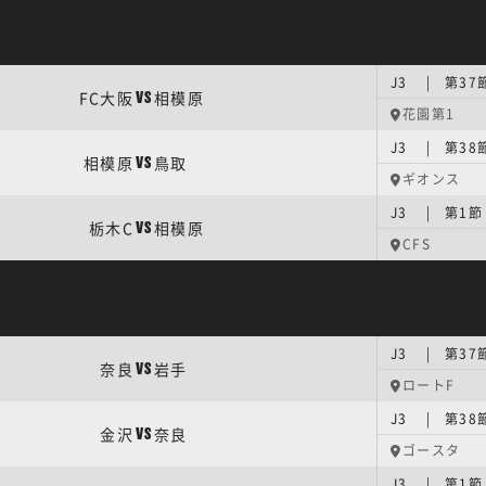
J3 | 第37
FC大阪
相模原
VS
花園第1
J3 | 第38
相模原
鳥取
VS
ギオンス
J3 | 第1節
栃木C
相模原
VS
CFS
J3 | 第37
奈良
岩手
VS
ロートF
J3 | 第38
金沢
奈良
VS
ゴースタ
J3 | 第1節