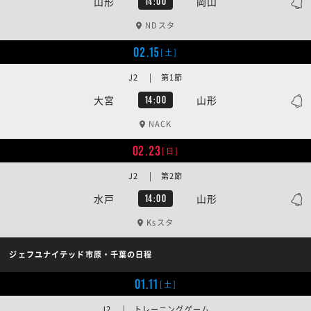
山形
岡山
14:00
NDスタ
02.15
[土]
J2 | 第1節
大宮
山形
14:00
NACK
02.23
[日]
J2 | 第2節
水戸
山形
14:00
Ksスタ
ジェフユナイテッド市原・千葉の日程
01.11
[土]
J2 | トレーニングゲーム