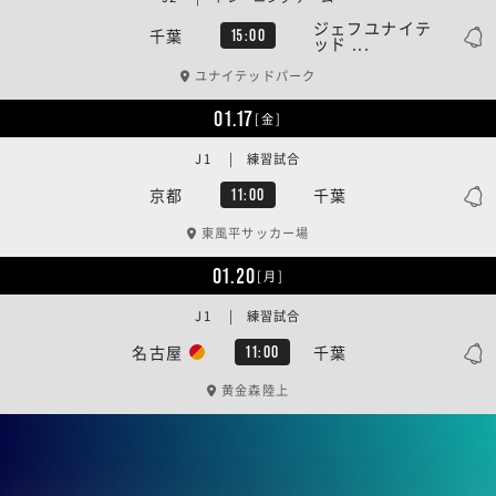
ジェフユナイテ
千葉
15:00
ッド ...
ユナイテッドパーク
01.17
[金]
J1 | 練習試合
京都
千葉
11:00
東風平サッカー場
01.20
[月]
J1 | 練習試合
名古屋
千葉
11:00
黄金森陸上