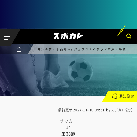
モンテディオ山形 vs ジェフユナイテッド市原・千葉
通知設定
最終更新
2024-11-10 09:31
byスポカレ公式
サッカー
J2
第38節