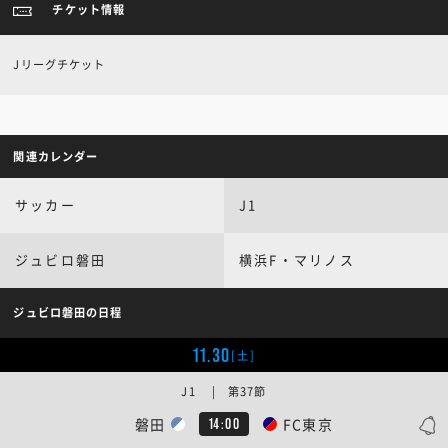
チケット情報
Jリーグチケット
関連カレンダー
サッカー
J1
ジュビロ磐田
横浜F・マリノス
ジュビロ磐田の日程
11.30
[土]
J1 | 第37節
磐田
FC東京
14:00