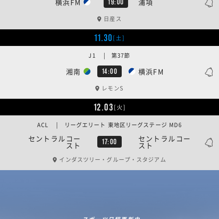
横浜FM
浦項
19:00
日産ス
11.30
[土]
J1 | 第37節
湘南
横浜FM
14:00
レモンS
12.03
[火]
ACL | リーグエリート 東地区リーグステージ MD6
セントラルコー
セントラルコー
17:00
スト
スト
インダスツリー・グループ・スタジアム