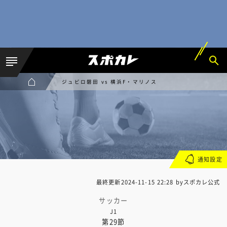
ジュビロ磐田 vs 横浜F・マリノス
通知設定
最終更新
2024-11-15 22:28
byスポカレ公式
サッカー
J1
第29節