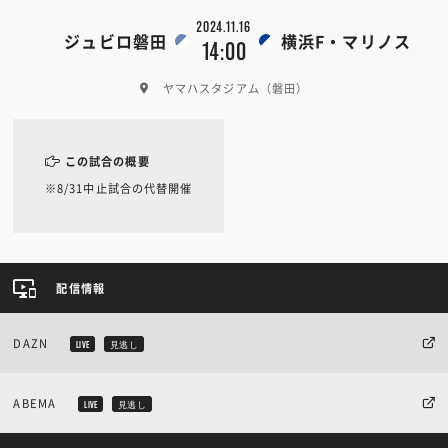
2024.11.16
ジュビロ磐田
横浜F・マリノス
14:00
ヤマハスタジアム（磐田）
この試合の概要
※8/31中止試合の代替開催
配信情報
DAZN
LIVE
見逃し
ABEMA
LIVE
見逃し