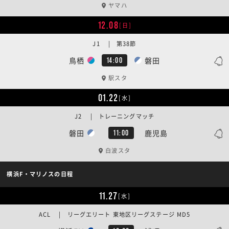
ヤマハ
12.08
[日]
J1 | 第38節
鳥栖
磐田
14:00
駅スタ
01.22
[水]
J2 | トレーニングマッチ
磐田
鹿児島
11:00
白波スタ
横浜F・マリノスの日程
11.27
[水]
ACL | リーグエリート 東地区リーグステージ MD5